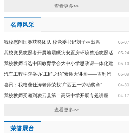
创赛” 广西赛区选拔赛中斩获一等奖
查看更多>>
名师风采
我校慰问国赛获奖团队 校党委书记刘子林出席
06-07
我校党员志愿者开展地震赈灾安置房环境整治志愿活
05-24
动
我校教师当选中国教育学会大中小学思政课一体化建
05-13
设分会第一届理事会理事
汽车工程学院举办“工匠之约”素质大讲堂——吉利汽
05-09
车集团熊文建大师分享成长之路
喜讯：我校龚仕涛老师荣获“广西五一劳动奖章”
04-30
我校教师受邀到凌云县第二高级中学开展专题讲座
04-17
查看更多>>
荣誉展台