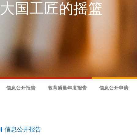
大国工匠的摇篮
信息公开报告
教育质量年度报告
信息公开申请
信息公开报告