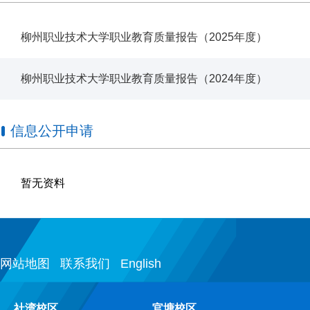
柳州职业技术大学职业教育质量报告（2025年度）
柳州职业技术大学职业教育质量报告（2024年度）
信息公开申请
暂无资料
网站地图
联系我们
English
社湾校区
官塘校区